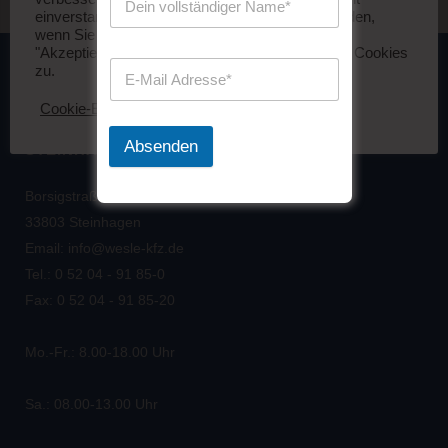
einverstanden sind, aber Sie können sich abmelden,
wenn Sie dies wünschen. Durch das Klicken auf
"Akzeptieren" stimmen Sie der Verwendung aller Cookies
zu.
Cookie-Einstellungen
Akzeptieren
Absenden
STEINHAGEN
Borsigstraße 6
33803 Steinhagen
Email: info@wesle-kfz.de
Tel.: 0 52 04 - 91 85-0
Fax: 0 52 04 - 91 85-20
Mo.-Fr.: 8.00-18.00 Uhr
Sa.: 08.00-13.00 Uhr