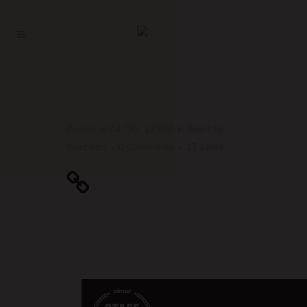
SCIENCE TAG
Posted at 04 Okt, 12:00h
in
Sport
by
frischetto
0 Comments
17
Likes
Unlocking Hidden
Brain Secrets