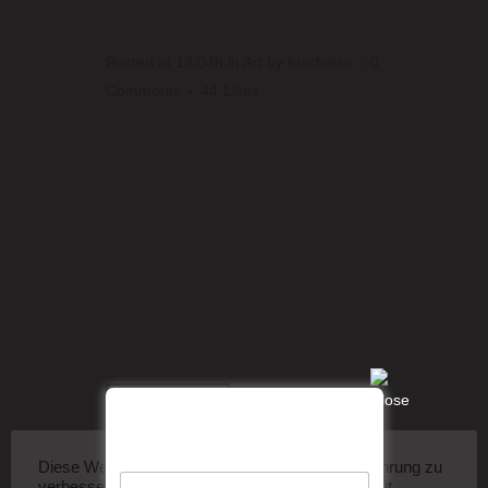
TIMELAPSE
Posted at 13:04h
in
Art
by
frischetto
0
Comments
44
Likes
The term minimalism is also used to
describe a trend in design and
architecture where in the subject is
reduced to its necessary elements.
Minimalist design has been highly
influenced by Japanese traditional
design and architecture. In addition, the
work of De Stijl artists is...
READ MORE
Diese Website verwendet Cookies, um Ihre Erfahrung zu
verbessern. Wir gehen davon aus, dass Sie damit