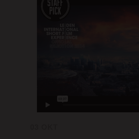
03 OKT
ICELAND’S
VOLCANO