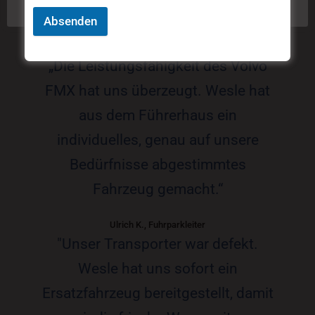
SAGEN
Absenden
„Die Leistungsfähigkeit des Volvo
FMX hat uns überzeugt. Wesle hat
aus dem Führerhaus ein
individuelles, genau auf unsere
Bedürfnisse abgestimmtes
Fahrzeug gemacht.“
Ulrich K., Fuhrparkleiter
"Unser Transporter war defekt.
Wesle hat uns sofort ein
Ersatzfahrzeug bereitgestellt, damit