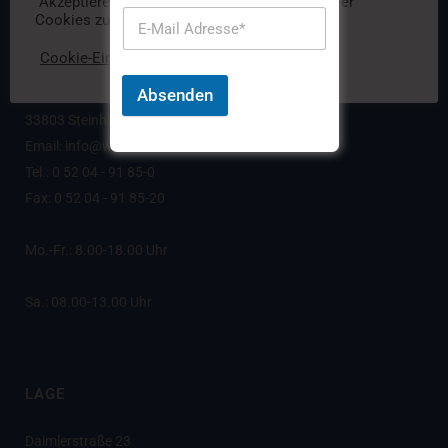
"Akzeptieren" stimmen Sie der Verwendung aller
Cookies zu.
STEINHAGEN
Cookie-Einstellungen
Akzeptieren
Absenden
Borsigstraße 6
33803 Steinhagen
Email: info@wesle-kfz.de
Tel.: 0 52 04 - 91 85-0
Fax: 0 52 04 - 91 85-20
Mo.-Fr.: 8.00-18.00 Uhr
Sa.: 08.00-13.00 Uhr
LAGE
Daimlerstraße 23