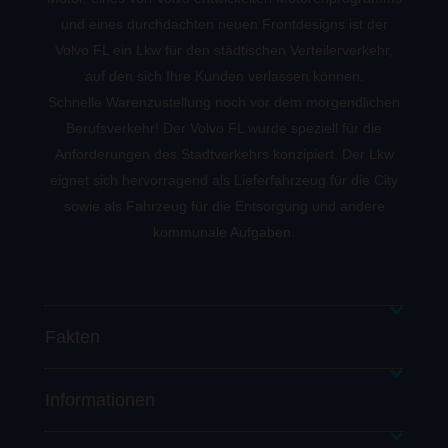
und eines durchdachten neuen Frontdesigns ist der
Außen- und Innenausstattungspakete für
individuelle Gestaltungsmöglichkeiten
Volvo FL ein Lkw für den städtischen Verteilerverkehr,
Normalfahrerhaus
auf den sich Ihre Kunden verlassen können.
Schnelle Warenzustellung noch vor dem morgendlichen
Berufsverkehr! Der Volvo FL wurde speziell für die
Anforderungen des Stadtverkehrs konzipiert. Der Lkw
eignet sich hervorragend als Lieferfahrzeug für die City
sowie als Fahrzeug für die Entsorgung und andere
kommunale Aufgaben.
Fakten
Informationen
Zulässiges Zuggesamtgewicht:
12 – 36 Tonnen