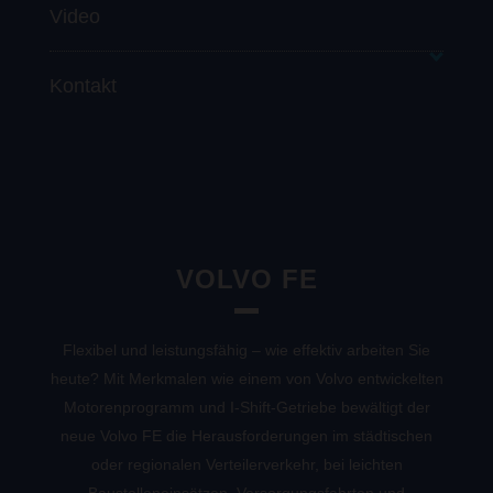
Motoren:
Video
D5K EURO 6 Step E (210 oder 240 PS)
D8K EURO 6 Step E (250 oder 280 PS)
Kontakt
Fahrerhausvarianten:
Mannschaftsfahrerhaus
Komfortahrerhaus
Hat der Volvo FL Ihr Interesse geweckt?
Normalfahrerhaus
Kontaktieren Sie uns gerne für ein
persönliches Informationsgespräch:
Steinhagen:
Tel.: 0 52 04 – 91 85 – 0 / Fax:
05204 – 91 85 – 20 / Mail:
info@wesle-kfz.de
Lage:
Tel.: 05232 – 96 271 – 0 / Fax: 05232 –
VOLVO FE
96 271 – 20 / Mail:
info@wesle-kfz.de
Paderborn:
Tel.: 05251 – 54 732-0 / Mail:
info@wesle-kfz.de
Flexibel und leistungsfähig – wie effektiv arbeiten Sie
heute? Mit Merkmalen wie einem von Volvo entwickelten
Motorenprogramm und I-Shift-Getriebe bewältigt der
neue Volvo FE die Herausforderungen im städtischen
oder regionalen Verteilerverkehr, bei leichten
Baustelleneinsätzen, Versorgungsfahrten und