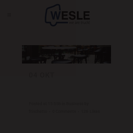
TRENDS TAG
04 OKT
RECENT
TRENDS IN
STORYTELLING
Posted at 15:55h
in
Business
by
frischetto
0 Comments
126
Likes
The term minimalism is also used to
describe a trend in design and