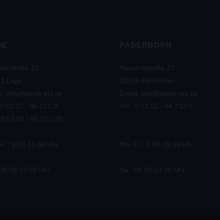
GE
PADERBORN
lerstraße 23
Navarrastraße 27
1 Lage
33106 Paderborn
l: info@wesle-kfz.de
Email: info@wesle-kfz.de
 0 52 32 - 96 271-0
Tel.: 0 52 51 - 54 732-0
 0 52 32 - 96 271-20
Fr.: 8.00-18.00 Uhr
Mo.-Fr.: 8.00-18.00 Uhr
 08.00-13.00 Uhr
Sa.: 08.00-13.00 Uhr