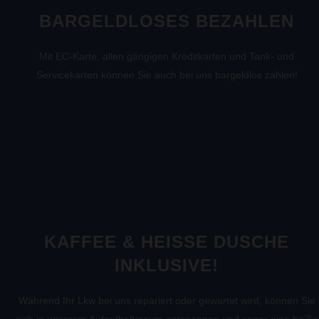
BARGELDLOSES BEZAHLEN
Mit EC-Karte, allen gängigen Kreditkarten und Tank- und
Servicekarten können Sie auch bei uns bargeldlos zahlen!
KAFFEE & HEISSE DUSCHE I
NKLUSIVE!
Während Ihr Lkw bei uns repariert oder gewartet wird, können Sie
sich in unserem Aufenthaltsraum entspannen und sogar eine heiße