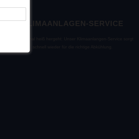
KLIMAANLAGEN-SERVICE
Wenn’s mal heiß hergeht: Unser Klimaanlangen-Service sorgt
schnell wieder für die richtige Abkühlung.