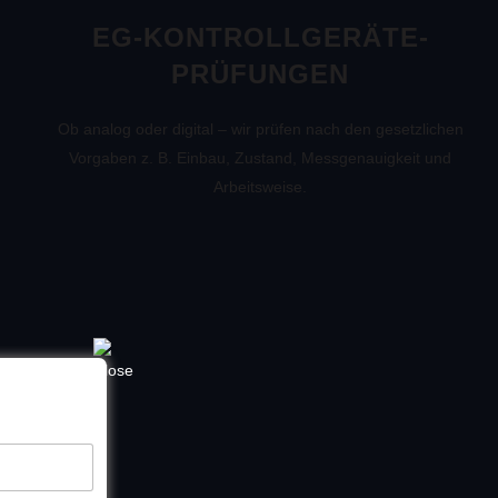
EG-KONTROLLGERÄTE-
PRÜFUNGEN
Ob analog oder digital – wir prüfen nach den gesetzlichen
Vorgaben z. B. Einbau, Zustand, Messgenauigkeit und
Arbeitsweise.