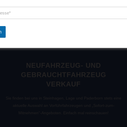
dies wünschen. Durch das Klicken auf "Akzeptieren" stimmen
Sie der Verwendung aller Cookies zu.
Cookie-Einstellungen
Akzeptieren
n
NEUFAHRZEUG- UND
GEBRAUCHTFAHRZEUG
VERKAUF
Sie finden bei uns in Steinhagen, Lage und Paderborn stets eine
aktuelle Auswahl an Vorführfahrzeugen und „Sofort-zum-
Mitnehmen“-Angeboten. Einfach mal reinschauen!