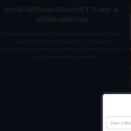
SCHEIBENINSTANDSETZUNG &-
ERNEUERUNG
Schnell kann sich ein kleiner Steinschlag zu einem großen Problem
ausweiten. Lieber sofort vorbeikommen – wir reparieren
professionell oder tauschen die defekte Scheibe Hersteller-gerecht
aus (alle Garantien bleiben erhalten!)