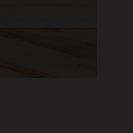
CUSTOM FIELD
Lorem ipsum dolor sit amet
at,
 Duis
DATE
t,
20 November
CATEGORY