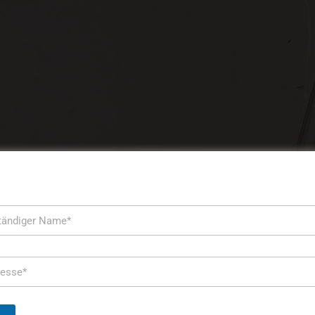
Diese Website verwendet Cookies, um Ihre Erfahrung zu
verbessern. Wir gehen davon aus, dass Sie damit
einverstanden sind, aber Sie können sich abmelden, wenn Sie
dies wünschen. Durch das Klicken auf "Akzeptieren" stimmen
Sie der Verwendung aller Cookies zu.
Cookie-Einstellungen
Akzeptieren