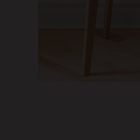
ABOUT THIS PROJECT
Lorem ipsum dolor sit amet, consectetuer adipiscing 
laoreet mattis, massa. Sed eleifend nonummy diam. P
tincidunt lectus quis dui viverra vestibulum. Suspen
sunt in culpa qui officia deserunt mollit anim id est 