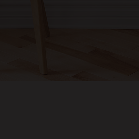
elit. Nam cursus. Morbi ut mi. Nullam enim leo, egestas id, condimentum 
raesent mauris ante, elementum et, bibendum at, posuere sit amet, nibh.
disse vulputate aliquam dui.Excepteur sint occaecat cupidatat non proiden
laborum