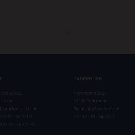
E
PADERBORN
lerstraße 23
Navarrastraße 27
1 Lage
33106 Paderborn
l: info@wesle-kfz.de
Email: info@wesle-kfz.de
 0 52 32 - 96 271-0
Tel.: 0 52 51 - 54 732-0
0 52 32 - 96 271-20