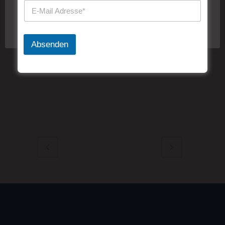
zu.
CUSTOM FIELD
Cookie-Einstellungen
Akzeptieren
Lorem ipsum dolor sit amet
Absenden
DATE
20 November
CATEGORY
Art, Business